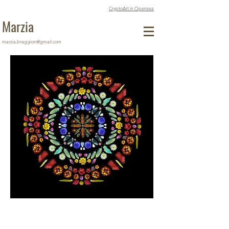
CryptoArt in Opensea
Marzia
marzia.braggion@gmail.com